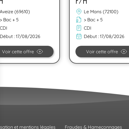
H
F/H
Aveize (69610)
Le Mans (72100)
> Bac + 5
> Bac + 5
CDI
CDI
Début :
17/08/2026
Début :
17/08/2026
Voir cette offre
Voir cette offre
isation et mentions légales
Fraudes & Hameçonnages