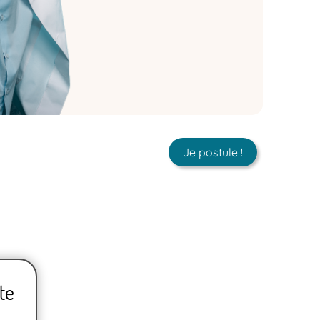
Je postule !
te