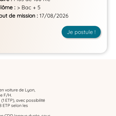
plôme
> Bac + 5
but de mission
17/08/2026
Je postule !
 en voiture de Lyon,
e F/H.
(1 ETP), avec possibilité
8 ETP selon les
 en CDD longue durée, sous