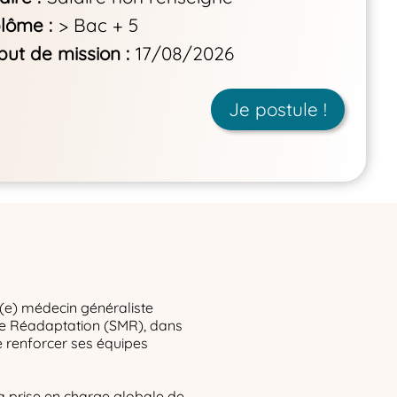
plôme
> Bac + 5
but de mission
17/08/2026
Je postule !
(e) médecin généraliste
de Réadaptation (SMR), dans
e renforcer ses équipes
la prise en charge globale de