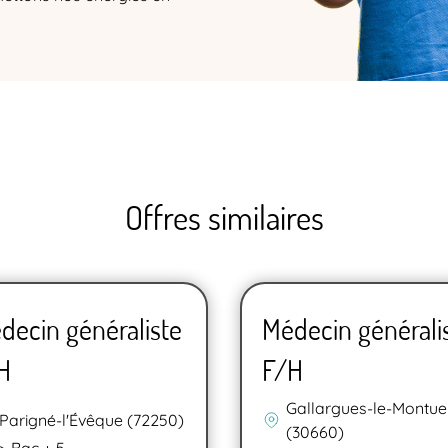
Offres similaires
decin généraliste
Médecin générali
H
F/H
Gallargues-le-Montue
Parigné-l'Évêque (72250)
(30660)