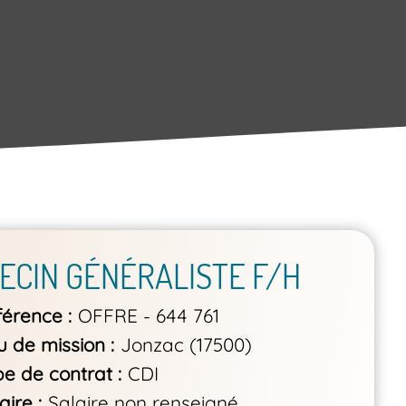
ECIN GÉNÉRALISTE F/H
férence
OFFRE - 644 761
u de mission
Jonzac (17500)
pe de contrat
CDI
aire
Salaire non renseigné