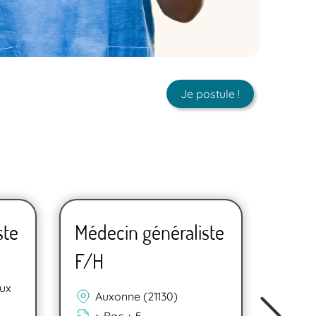
Je postule !
ste
Médecin généraliste
Méde
F/H
F/H
ux
Ch
Auxonne (21130)
(7