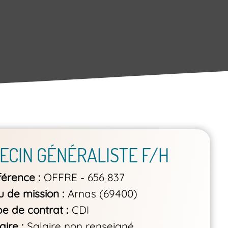
ECIN GÉNÉRALISTE F/H
férence
OFFRE - 656 837
u de mission
Arnas (69400)
pe de contrat
CDI
aire
Salaire non renseigné