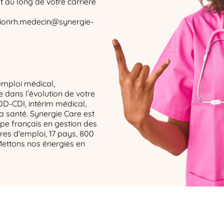
au long de votre carrière
isionrh.medecin@synergie-
emploi médical,
dans l’évolution de votre
DD-CDI, intérim médical,
la santé. Synergie Care est
upe français en gestion des
res d'emploi, 17 pays, 800
Mettons nos énergies en