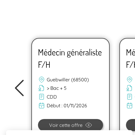
liste
Médecin généraliste
Mé
F/H
F/
Guebwiller (68500)
> Bac + 5
CDD
6
Début :
01/11/2026
Voir cette offre