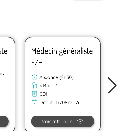
ste
Médecin généraliste
Méde
F/H
F/H
ux
Ch
Auxonne (21130)
(7
> Bac + 5
> 
CDI
CD
Début :
17/08/2026
Dé
Voir cette offre
V