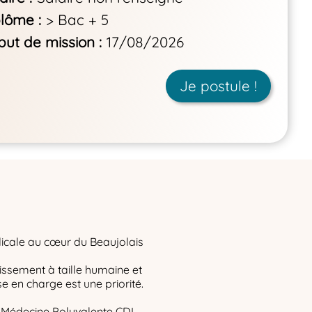
plôme
> Bac + 5
but de mission
17/08/2026
Je postule !
icale au cœur du Beaujolais
ssement à taille humaine et
e en charge est une priorité.
 Médecine Polyvalente CDI –