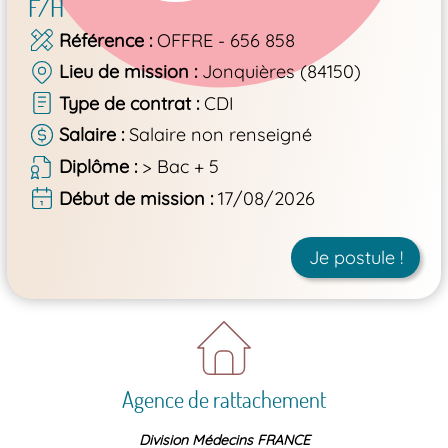
F/H
Référence
OFFRE - 656 858
Lieu de mission
Jonquières (84150)
Type de contrat
CDI
Salaire
Salaire non renseigné
Diplôme
> Bac + 5
Début de mission
17/08/2026
Je postule !
Agence de rattachement
Division Médecins FRANCE