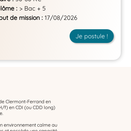
plôme
> Bac + 5
but de mission
17/08/2026
Je postule !
h de Clermont-Ferrand en
(H/f) en CDI (ou CDD long)
e.
’un environnement calme au
res et possède une capacité