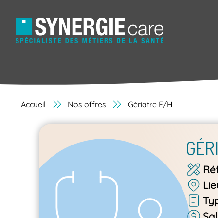
Accueil
Nos offres
Gériatre F/H
GÉR
Ré
Lie
Ty
Sal