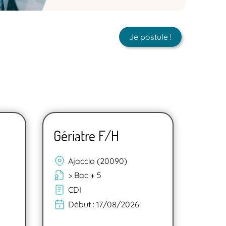
Je postule !
Gériatre F/H
Ajaccio (20090)
> Bac + 5
CDI
Début :
17/08/2026