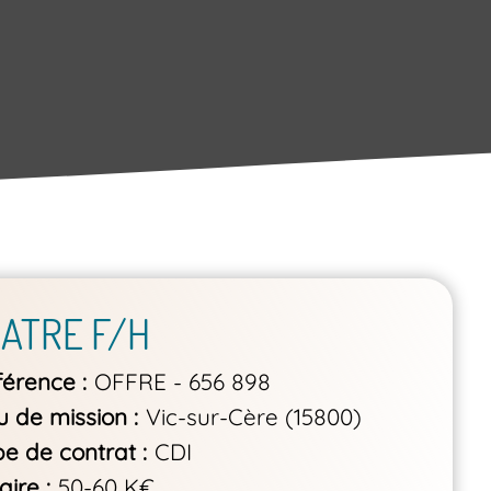
IATRE F/H
férence
OFFRE - 656 898
u de mission
Vic-sur-Cère (15800)
pe de contrat
CDI
aire
50-60 K€